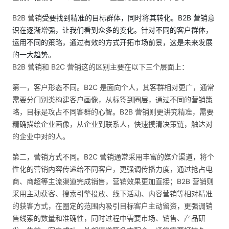
B2B 营销
受要找到精准的目标群体，同时将其转化。B2B 营销意
识在逐渐增强，让我们看到众多的变化。针对不同的客户群体，
运用不同的策略，通过有效的方式开拓市场前景，这是未来发展
的一大趋势。
B2B 营销和 B2C 营销这的区别主要在以下三个层面上：
第一，客户形态不同。B2C 是面向个人，其客群相对更广，通常
需要分门别类构建客户画像，从标签到圈层，通过不同的营销策
略，目标是攻占不同客群的心智。B2B 营销则更讲究精准，需要
精确描绘企业画像，从企业到联系人，快速摸清决策链，触达对
的企业中对的人。
第二，营销方式不同。B2C 营销通常采用丰富的媒介渠道，将个
性化的营销内容传递给不同客户，更强调传播力度，通过抢占电
商、商超等主流渠道完成销售，营销效果更加直接；B2B 营销则
采用主动获客、搜索引擎投放、线下活动、内容营销等相对精准
的获客方式，在圈定的范围内吸引目标客户主动留资，更强调销
售线索的数量和准确性，同时过程中需要市场、销售、产品研