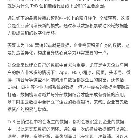
就是为什么 ToB 营销能给代替线下营销的主要原因。
通过线下的品牌传播心智影响+线上的精准转化=全域获客，这将
会是企业营销增长新的模式。通过私域数据积累联动公域数据能
力形成营销的数字化闭环。
荟聚认为
ToB 营销
起点就是数据，企业需要积累自身的数据，这
是打造差异化，构建自身核心竞争力非常重要的一点。
对企业来说建立自己的数据中台尤为重要，尤其是今天企业与用
户的触点非常多的情况下：App、H5 小程序、网页，头条号、微
博、抖音号等这些不同端的用户数据都是企业的财富，还包括
CRM、ERP 等企业内部系统的数据。但这些庞杂的数据需要跨端
打通，数据梳理清晰并与外部数据结合才能形成有价值的应用，
基于阿里云数据中台建立了企业的数据银行，来帮助企业首先数
据资产的积累与增值。
ToB 营销过程中将会发生的数据，都将会被沉淀到企业的数据
中，以此来实现数据的闭环。通过每一次的投放数据都可以通过
洞察，透视，多维分析，画像刻画以此来实现二次营销。可以从