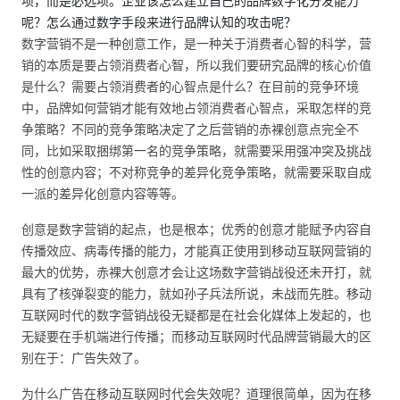
项，而是必选项。企业该怎么建立自己的品牌数字化分发能力
呢？怎么通过数字手段来进行品牌认知的攻击呢？
数字营销不是一种创意工作，是一种关于消费者心智的科学，营
销的本质是要占领消费者心智，所以我们要研究品牌的核心价值
是什么？需要占领消费者的心智点是什么？在目前的竞争环境
中，品牌如何营销才能有效地占领消费者心智点，采取怎样的竞
争策略？不同的竞争策略决定了之后营销的赤裸创意点完全不
同，比如采取捆绑第一名的竞争策略，就需要采用强冲突及挑战
性的创意内容；不对称竞争的差异化竞争策略，就需要采取自成
一派的差异化创意内容等等。
创意是数字营销的起点，也是根本；优秀的创意才能赋予内容自
传播效应、病毒传播的能力，才能真正使用到移动互联网营销的
最大的优势，赤裸大创意才会让这场数字营销战役还未开打，就
具有了核弹裂变的能力，就如孙子兵法所说，未战而先胜。移动
互联网时代的数字营销战役无疑都是在社会化媒体上发起的，也
无疑要在手机端进行传播；而移动互联网时代品牌营销最大的区
别在于：广告失效了。
为什么广告在移动互联网时代会失效呢？道理很简单，因为在移