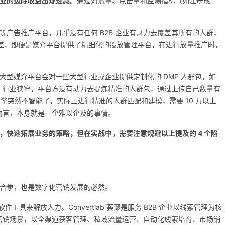
业的边际收益出现递减
。通过对流量、点击量和监测指标（如注册成
广告推广平台，几乎没有任何 B2B 企业有财力去覆盖其所有的人群，
往效果很差，即便是媒介平台提供了精细化的投放管理平台，在进行放量推广时，
大型媒介平台会对一些大型行业或企业提供定制化的 DMP 人群包，如
多，行业狭窄，平台方没有动力去提炼精准的人群包，通过上传自己数量有
 AI 引擎突然不智能了，实际上进行精准的人群匹配和建模，需要 10 万以上
业而言，本身就是一个难以企及的事情。
，快速拓展业务的策略，但在实战中，需要注意规避以上提及的 4 个陷
合拳，也是数字化营销发展的必然。
工具来解放人力。Convertlab 荟聚是服务 B2B 企业以线索管理为核
企业的营销场景，以全渠道获客管理、私域流量运营、自动化线索培育、市场销