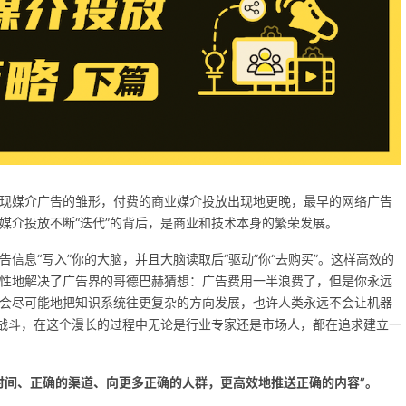
现媒介广告的雏形，付费的商业媒介投放出现地更晚，最早的网络广告
及媒介投放不断“迭代”的背后，是商业和技术本身的繁荣发展。
信息“写入”你的大脑，并且大脑读取后“驱动”你“去购买”。这样高效的
性地解决了广告界的哥德巴赫猜想：广告费用一半浪费了，但是你永远
会尽可能地把知识系统往更复杂的方向发展，也许人类永远不会让机器
续战斗，在这个漫长的过程中无论是行业专家还是市场人，都在追求建立一
时间、正确的渠道、向更多正确的人群，更高效地推送正确的内容”。