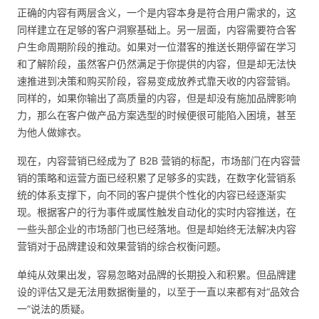
正确的内容有两层含义，一个是内容本身是符合用户需求的，这
同样建立在足够的客户洞察基础上。另一层面，内容需要符合客
户生命周期阶段的推动。如果对一位潜客的推送长期停留在学习
和了解阶段，虽然客户仍然满足于你提供的内容，但是却无法快
速推进到决策和购买阶段，容易变成放养式靠天收的内容营销。
同样的，如果你输出了高质量的内容，但是却没有施加品牌影响
力，那么在客户做产品方案选型的时候便很可能陷入困境，甚至
为他人做嫁衣。
现在，内容营销已经成为了 B2B 营销的标配，市场部门在内容营
销的策略和运营方面已经积累了足够多的实践，在数字化营销系
统的体系支撑下，向不同的客户提供个性化的内容已经逐渐实
现。根据客户的行为事件或属性触发自动化的实时内容推送，在
一些头部企业的市场部门也已经落地。但是却始终无法解决内容
营销对于品牌建设和效果营销的综合权衡问题。
单纯从效果出发，容易忽略对品牌的长期投入和积累。但品牌建
设的评估又是无法用数据衡量的，以至于一直以来都有对“品效合
一”说法的质疑。