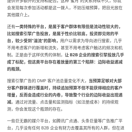
提供许多额外的支持和配合。这种“蜜月”的关系持续不久，你就
会发现每次参加活动都是这一拨人，不妨压缩预算，把目光放在
其他媒介上。
还有
一类特殊的平台，是属于客户群体有限但是流动性较大的，
比如搜索引擎广告投放，是属于性价比较高，投资即见效的平
台，较少受到“湍流”的影响，
用户以需求为导向进行搜索，几乎
不用考虑客户的新增和流失，甚至不用考虑客户触达的频次和机
制。正是由于这样优秀的体制，
让 B2B 企业的搜索引擎投放几乎
成了标配，但这类平台存在着放量的第三个陷阱：边际收益递减
的瓶颈。
搜索引擎广告的 DMP 客户池总量变化不大，
当预算足够对大部
分客户群体进行覆盖时，持续追加预算不但不能获得相应的客户
增量，反而会造成行业的内卷，导致整个行业的边际收益出现递
减
。通过对流量、点击量和监测指标（如注册成本）的持续观
测，你会发现这个瓶颈的存在。
一些巨无霸的媒介平台，如腾讯广点通、头条巨量等广告推广平
台，几乎没有任何 B2B 企业有财力去覆盖其所有的人群，但在进