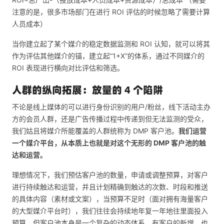
注意的是，很多市场部门在进行 ROI 评估的时候忽略了需要计算
人员成本）
当你建立起了某个媒介的稳定数据监测和 ROI 认知，就可以将其
作为评估其他媒介的锚，建立起“1+X”的体系，通过不同媒介的
ROI 表现进行横向对比评估和筛选。
人群的纵向拓展：放量的 4 个陷阱
不论是线上媒体的可以进行身份识别的用户/粉丝，线下活动主办
方的会员人群，还是广告传播过程中传递到但无法监测的受众，
我们姑且将媒介所能覆盖的人群统称为 DMP 客户池。
我们运营
一个媒介平台，从本质上也就是对这个无形的 DMP 客户池的触
达和运营。
理想情况下，我们预估客户池的数量，申请或调整预算，对客户
进行持续触达和运营，并且计划精确到触达的次数、时段和推送
的具体内容（素材或文案），当预算不足时（面对拥有海量客户
的大型媒介平台时），我们往往会持续地年复一年地往里面投入
预算。但客户池本身是一个复杂的动态体系，有客户的新增，也