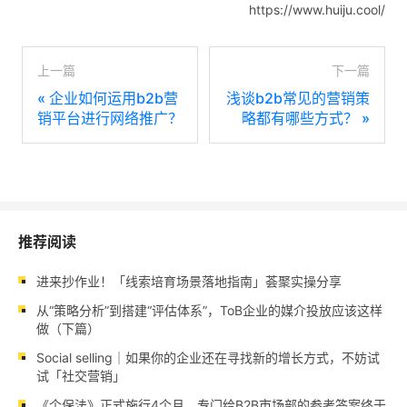
https://www.huiju.cool/
上一篇
下一篇
«
企业如何运用b2b营
浅谈b2b常见的营销策
销平台进行网络推广？
略都有哪些方式？
»
推荐阅读
进来抄作业！「线索培育场景落地指南」荟聚实操分享
从“策略分析”到搭建“评估体系”，ToB企业的媒介投放应该这样
做（下篇）
Social selling｜如果你的企业还在寻找新的增长方式，不妨试
试「社交营销」
《个保法》正式施行4个月，专门给B2B市场部的参考答案终于